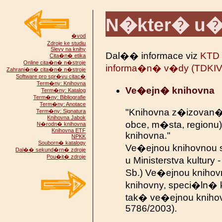
N�kter� u�
�vod
Zdroje ke studiu
Slevy na knihy
Dal�� informace viz
KTD 
Cita�n� etika
Online cita�n� n�stroje
informa�n� v�dy (TDKIV
Zahrani�n� cita�n� n�stroje
Software pro spr�vu citac�
Term�ny: Knihovna
Ve�ejn� knihovna
Term�ny: Katalog
Term�ny: Bibliografie
Term�ny: Anotace
"Knihovna z�izovan�
Term�ny: Signatura
Knihovna Jabok
obce, m�sta, region
N�rodn� knihovna
Knihovna ETF
knihovna."
NPKK
Souborn� katalogy
Ve�ejnou knihovnou 
Dal�� sekund�rn� zdroje
Pou�it� zdroje
u Ministerstva kultu
Sb.) Ve�ejnou knihov
knihovny, speci�ln� 
tak� ve�ejnou knihov
5786/2003).