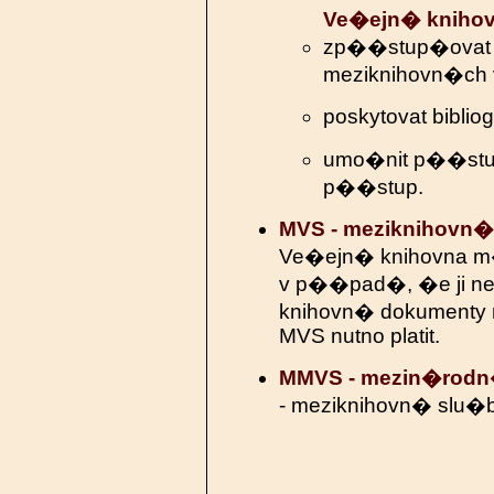
Ve�ejn� knihov
zp��stup�ovat 
meziknihovn�ch
poskytovat bibli
umo�nit p��stup
p��stup.
MVS - meziknihov
Ve�ejn� knihovna m� z
v p��pad�, �e ji n
knihovn� dokumenty 
MVS nutno platit.
MMVS - mezin�rod
- meziknihovn� slu�b